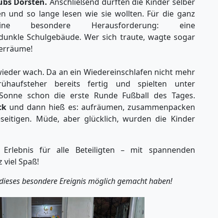
ubs Dorsten.
Anschließend durften die Kinder selber
 und so lange lesen wie sie wollten. Für die ganz
besondere Herausforderung: eine
unkle Schulgebäude. Wer sich traute, wagte sogar
lerräume!
ieder wach. Da an ein Wiedereinschlafen nicht mehr
haufsteher bereits fertig und spielten unter
 Sonne schon die erste Runde Fußball des Tages.
ck
und dann hieß es: aufräumen, zusammenpacken
seitigen. Müde, aber glücklich, wurden die Kinder
 Erlebnis für alle Beteiligten – mit spannenden
viel Spaß!
e dieses besondere Ereignis möglich gemacht haben!