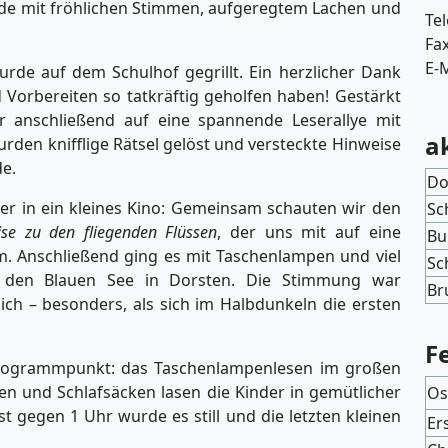
ude mit fröhlichen Stimmen, aufgeregtem Lachen und
Te
Fa
E-M
rde auf dem Schulhof gegrillt. Ein herzlicher Dank
 Vorbereiten so tatkräftig geholfen haben! Gestärkt
r anschließend auf eine spannende Leserallye mit
a
rden knifflige Rätsel gelöst und versteckte Hinweise
de.
Do
r in ein kleines Kino: Gemeinsam schauten wir den
Sc
se zu den fliegenden Flüssen
, der uns mit auf eine
Bu
m. Anschließend ging es mit Taschenlampen und viel
Sc
den Blauen See in Dorsten. Die Stimmung war
Br
ich – besonders, als sich im Halbdunkeln die ersten
F
 Programmpunkt: das Taschenlampenlesen im großen
en und Schlafsäcken lasen die Kinder in gemütlicher
Os
 gegen 1 Uhr wurde es still und die letzten kleinen
Er