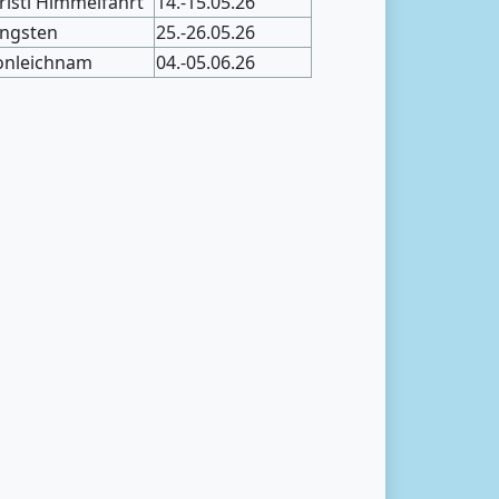
risti Himmelfahrt
14.-15.05.26
ingsten
25.-26.05.26
onleichnam
04.-05.06.26