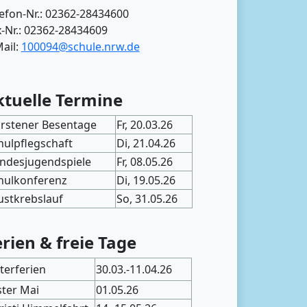
lefon-Nr.: 02362-28434600
x-Nr.: 02362-28434609
ail:
100094@schule.nrw.de
ktuelle Termine
rstener Besentage
Fr, 20.03.26
hulpflegschaft
Di, 21.04.26
ndesjugendspiele
Fr, 08.05.26
hulkonferenz
Di, 19.05.26
ustkrebslauf
So, 31.05.26
erien & freie Tage
terferien
30.03.-11.04.26
ster Mai
01.05.26