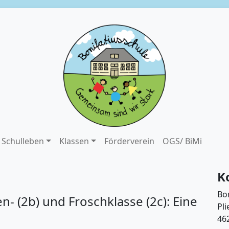
Schulleben
Klassen
Förderverein
OGS/ BiMi
K
Bo
- (2b) und Froschklasse (2c): Eine
Pli
46