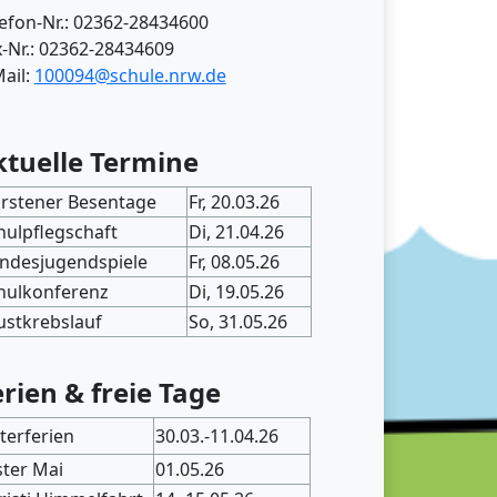
lefon-Nr.: 02362-28434600
x-Nr.: 02362-28434609
ail:
100094@schule.nrw.de
ktuelle Termine
rstener Besentage
Fr, 20.03.26
hulpflegschaft
Di, 21.04.26
ndesjugendspiele
Fr, 08.05.26
hulkonferenz
Di, 19.05.26
ustkrebslauf
So, 31.05.26
erien & freie Tage
terferien
30.03.-11.04.26
ster Mai
01.05.26