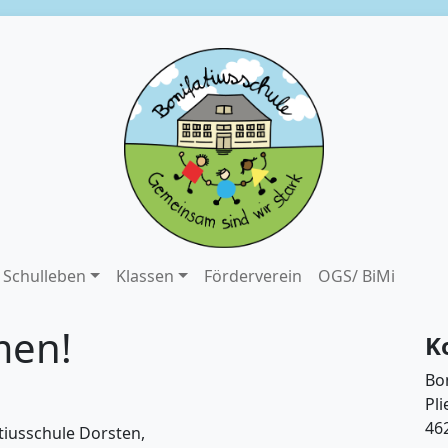
Schulleben
Klassen
Förderverein
OGS/ BiMi
men!
K
Bo
Pli
46
tiusschule Dorsten,