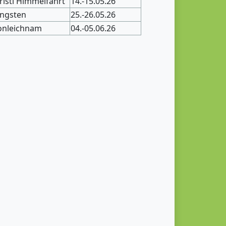
risti Himmelfahrt
14.-15.05.26
ingsten
25.-26.05.26
onleichnam
04.-05.06.26