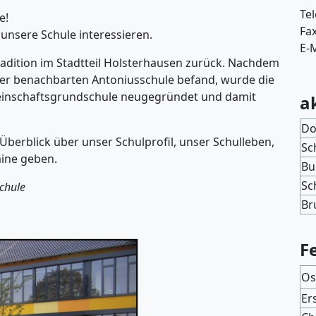
Te
e!
Fa
 unsere Schule interessieren.
E-M
Tradition im Stadtteil Holsterhausen zurück. Nachdem
 der benachbarten Antoniusschule befand, wurde die
einschaftsgrundschule neugegründet und damit
a
Do
Überblick über unser Schulprofil, unser Schulleben,
Sc
mine geben.
Bu
Sc
chule
Br
F
Os
Er