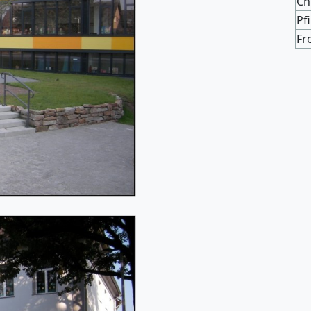
Ch
Pf
Fr